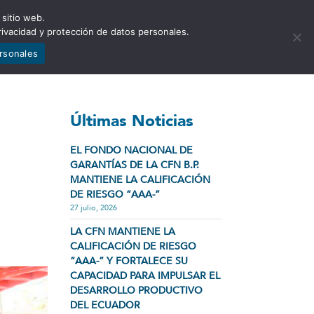
 sitio web.
NCIA
NOTICIAS
CONTÁCTENOS
rivacidad y protección de datos personales.
ersonales
Últimas Noticias
EL FONDO NACIONAL DE
GARANTÍAS DE LA CFN B.P.
MANTIENE LA CALIFICACIÓN
DE RIESGO “AAA-”
27 julio, 2026
LA CFN MANTIENE LA
CALIFICACIÓN DE RIESGO
“AAA-” Y FORTALECE SU
CAPACIDAD PARA IMPULSAR EL
DESARROLLO PRODUCTIVO
DEL ECUADOR