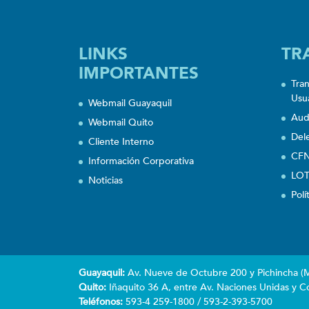
LINKS
TR
IMPORTANTES
Tra
Usu
Webmail Guayaquil
Aud
Webmail Quito
Del
Cliente Interno
CFN
Información Corporativa
LOT
Noticias
Polí
Guayaquil:
Av. Nueve de Octubre 200 y Pichincha (Ma
Quito:
Iñaquito 36 A, entre Av. Naciones Unidas y Co
Teléfonos:
593-4 259-1800 / 593-2-393-5700