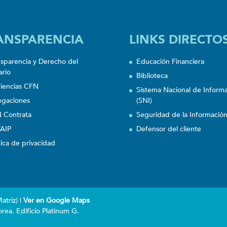
ANSPARENCIA
LINKS DIRECTO
nsparencia y Derecho del
Educación Financiera
ario
Biblioteca
iencias CFN
Sistema Nacional de Inform
egaciones
(SNI)
 Contrata
Seguridad de la Informació
AIP
Defensor del cliente
tica de privacidad
triz) |
Ver en Google Maps
rea. Edificio Platinum G.