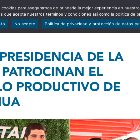
 cookies para asegurarnos de brindarle la mejor experiencia en nuestro
ADÍSTICAS
PORTAFOLIO
QUIÉNES SOMOS
TRANSPARE
mos que acepta nuestros términos y condiciones así como la política de p
pto
No acepto
Política de privacidad y protección de datos p
EPRESIDENCIA DE LA
 PATROCINAN EL
LO PRODUCTIVO DE
HUA