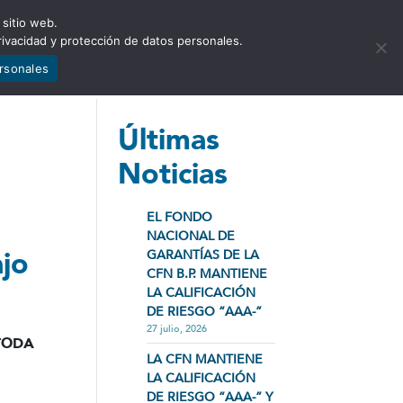
 sitio web.
NCIA
NOTICIAS
CONTÁCTENOS
rivacidad y protección de datos personales.
ersonales
Últimas
Noticias
EL FONDO
NACIONAL DE
ajo
GARANTÍAS DE LA
CFN B.P. MANTIENE
LA CALIFICACIÓN
DE RIESGO “AAA-”
27 julio, 2026
TODA
LA CFN MANTIENE
LA CALIFICACIÓN
DE RIESGO “AAA-” Y