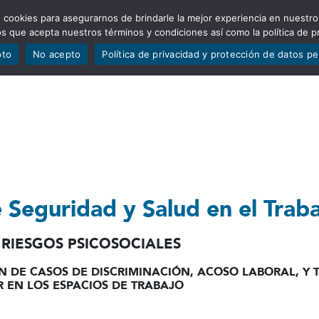
 cookies para asegurarnos de brindarle la mejor experiencia en nuestro
ADÍSTICAS
PORTAFOLIO
QUIÉNES SOMOS
TRANSPARE
mos que acepta nuestros términos y condiciones así como la política de p
pto
No acepto
Política de privacidad y protección de datos p
 Seguridad y Salud en el Trab
RIESGOS PSICOSOCIALES
 DE CASOS DE DISCRIMINACIÓN, ACOSO LABORAL, Y 
 EN LOS ESPACIOS DE TRABAJO