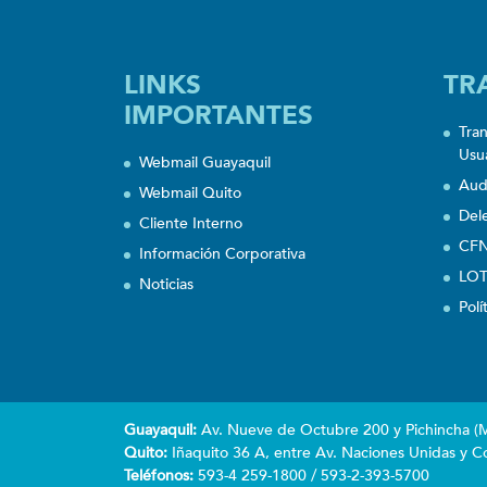
LINKS
TR
IMPORTANTES
Tra
Usu
Webmail Guayaquil
Aud
Webmail Quito
Del
Cliente Interno
CFN
Información Corporativa
LOT
Noticias
Polí
Guayaquil:
Av. Nueve de Octubre 200 y Pichincha (Ma
Quito:
Iñaquito 36 A, entre Av. Naciones Unidas y Co
Teléfonos:
593-4 259-1800 / 593-2-393-5700