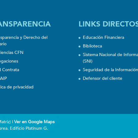
ANSPARENCIA
LINKS DIRECTO
nsparencia y Derecho del
Educación Financiera
ario
Biblioteca
iencias CFN
Sistema Nacional de Inform
egaciones
(SNI)
 Contrata
Seguridad de la Informació
AIP
Defensor del cliente
tica de privacidad
triz) |
Ver en Google Maps
rea. Edificio Platinum G.