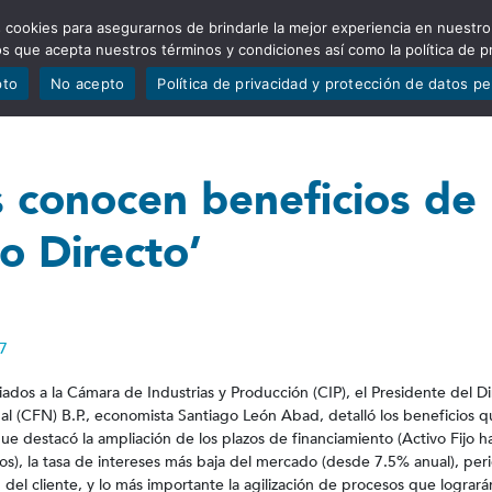
 cookies para asegurarnos de brindarle la mejor experiencia en nuestro
ADÍSTICAS
PORTAFOLIO
QUIÉNES SOMOS
TRANSPARE
mos que acepta nuestros términos y condiciones así como la política de p
pto
No acepto
Política de privacidad y protección de datos p
 conocen beneficios de 
to Directo’
7
os a la Cámara de Industrias y Producción (CIP), el Presidente del Di
al (CFN) B.P., economista Santiago León Abad, detalló los beneficios 
 que destacó la ampliación de los plazos de financiamiento (Activo Fijo h
ños), la tasa de intereses más baja del mercado (desde 7.5% anual), pe
del cliente, y lo más importante la agilización de procesos que logrará