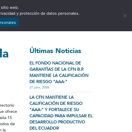
 sitio web.
NCIA
NOTICIAS
CONTÁCTENOS
rivacidad y protección de datos personales.
ersonales
la
Últimas Noticias
EL FONDO NACIONAL DE
GARANTÍAS DE LA CFN B.P.
MANTIENE LA CALIFICACIÓN
DE RIESGO “AAA-”
27 julio, 2026
LA CFN MANTIENE LA
CALIFICACIÓN DE RIESGO
rectorio
“AAA-” Y FORTALECE SU
que ofrece
CAPACIDAD PARA IMPULSAR EL
asta 15
DESARROLLO PRODUCTIVO
riodos de
DEL ECUADOR
n la