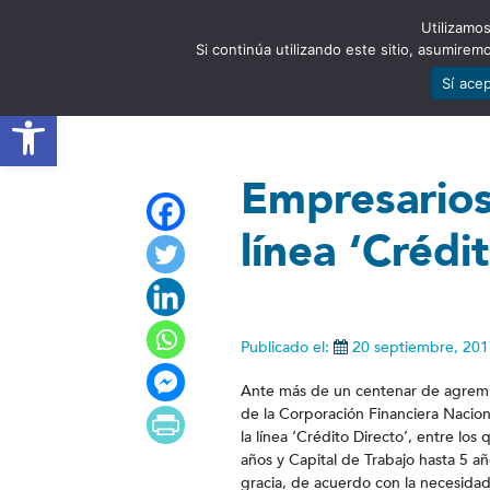
Utilizamos
EST
Si continúa utilizando este sitio, asumire
Sí ace
Abrir barra de herramientas
Empresarios
línea ‘Crédi
Publicado el:
20 septiembre, 201
Ante más de un centenar de agremiad
de la Corporación Financiera Nacion
la línea ‘Crédito Directo’, entre los
años y Capital de Trabajo hasta 5 a
gracia, de acuerdo con la necesidad 