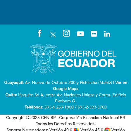
Guayaquil:
Av. Nueve de Octubre 200 y Pichincha (Matriz) |
Ver en
Google Maps
Quito:
Iñaquito 36 A, entre Av. Naciones Unidas y Corea. Edificio
Platinum G.
Teléfonos:
593-4 259-1800 / 593-2-393-5700
Copyright © 2025 CFN BP - Corporación Financiera Nacional BP,
Todos los Derechos Reservados.
Soporta Navegadores: Versión 40.0
Versión 45.0
Versión