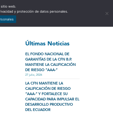
 sitio web.
NCIA
NOTICIAS
CONTÁCTENOS
rivacidad y protección de datos personales.
ersonales
Últimas Noticias
EL FONDO NACIONAL DE
GARANTÍAS DE LA CFN B.P.
MANTIENE LA CALIFICACIÓN
DE RIESGO “AAA-”
27 julio, 2026
LA CFN MANTIENE LA
CALIFICACIÓN DE RIESGO
“AAA-” Y FORTALECE SU
CAPACIDAD PARA IMPULSAR EL
DESARROLLO PRODUCTIVO
DEL ECUADOR