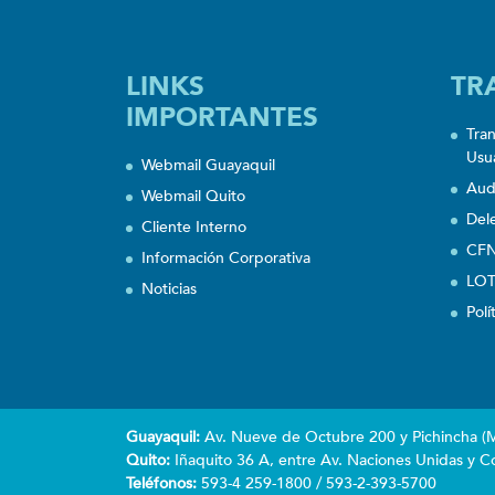
LINKS
TR
IMPORTANTES
Tra
Usu
Webmail Guayaquil
Aud
Webmail Quito
Del
Cliente Interno
CFN
Información Corporativa
LOT
Noticias
Polí
Guayaquil:
Av. Nueve de Octubre 200 y Pichincha (Ma
Quito:
Iñaquito 36 A, entre Av. Naciones Unidas y Co
Teléfonos:
593-4 259-1800 / 593-2-393-5700