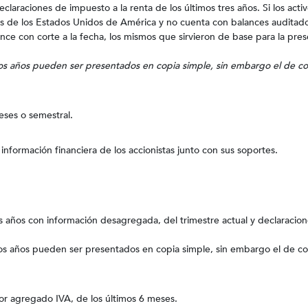
eclaraciones de impuesto a la renta de los últimos tres años. Si los acti
s de los Estados Unidos de América y no cuenta con balances auditad
ance con corte a la fecha, los mismos que sirvieron de base para la pre
mos años pueden ser presentados en copia simple, sin embargo el de cor
eses o semestral.
información financiera de los accionistas junto con sus soportes.
os años con información desagregada, del trimestre actual y declaracio
mos años pueden ser presentados en copia simple, sin embargo el de cor
lor agregado IVA, de los últimos 6 meses.