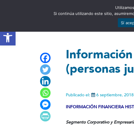
Utilizamos
EST
Si continúa utilizando este sitio, asumire
Sí ace
Abrir barra de herramientas
Información 
(personas ju
Publicado el:
6 septiembre, 2018
INFORMACIÓN FINANCIERA HIS
Segmento Corporativo y Empresaria