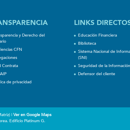
ANSPARENCIA
LINKS DIRECTO
nsparencia y Derecho del
Educación Financiera
ario
Biblioteca
iencias CFN
Sistema Nacional de Inform
egaciones
(SNI)
 Contrata
Seguridad de la Informació
AIP
Defensor del cliente
tica de privacidad
triz) |
Ver en Google Maps
rea. Edificio Platinum G.