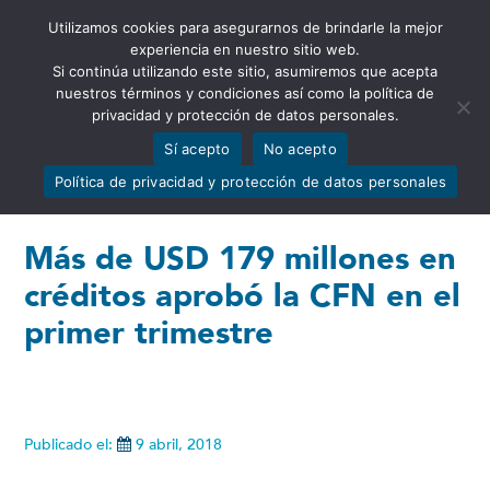
Utilizamos cookies para asegurarnos de brindarle la mejor
Abrir barra de herramientas
experiencia en nuestro sitio web.
Si continúa utilizando este sitio, asumiremos que acepta
nuestros términos y condiciones así como la política de
privacidad y protección de datos personales.
Sí acepto
No acepto
Política de privacidad y protección de datos personales
Más de USD 179 millones en
créditos aprobó la CFN en el
primer trimestre
Publicado el:
9 abril, 2018