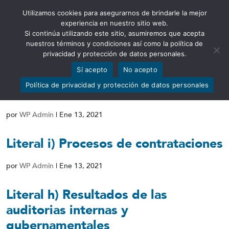
Utilizamos cookies para asegurarnos de brindarle la mejor
Abrir barra de herramientas
experiencia en nuestro sitio web.
Si continúa utilizando este sitio, asumiremos que acepta
nuestros términos y condiciones así como la política de
privacidad y protección de datos personales.
Sí acepto
No acepto
Literal j) Empresas y personas que
Política de privacidad y protección de datos personales
han incumplido contratos
por
WP Admin
|
Ene 13, 2021
Literal i) Procesos de contrataciones
por
WP Admin
|
Ene 13, 2021
Literal h) Resultados de las
auditorias internas y
gubernamentales