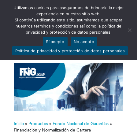
Utilizamos cookies para asegurarnos de brindarle la mejor
Abrir barra de herramientas
experiencia en nuestro sitio web.
Si continúa utilizando este sitio, asumiremos que acepta
nuestros términos y condiciones así como la política de
privacidad y protección de datos personales.
Financiación y
Sí acepto
No acepto
Normalización de Cartera
Política de privacidad y protección de datos personales
Inicio
»
Productos
»
Fondo Nacional de Garantías
»
Financiación y Normalización de Cartera