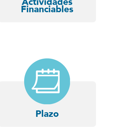
Actividades
Financiables
Plazo
Podrá extenderse el plazo en 3
años para AF y en 1 año para CT
si cumplen condiciones