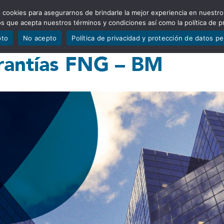
 cookies para asegurarnos de brindarle la mejor experiencia en nuestro
ADÍSTICAS
PORTAFOLIO
QUIÉNES SOMOS
TRANSPARE
mos que acepta nuestros términos y condiciones así como la política de p
pto
No acepto
Política de privacidad y protección de datos p
rantías FNG – BM