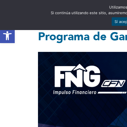
Utilizamos
EST
Si continúa utilizando este sitio, asumire
Sí ace
Abrir barra de herramientas
Programa de Ga