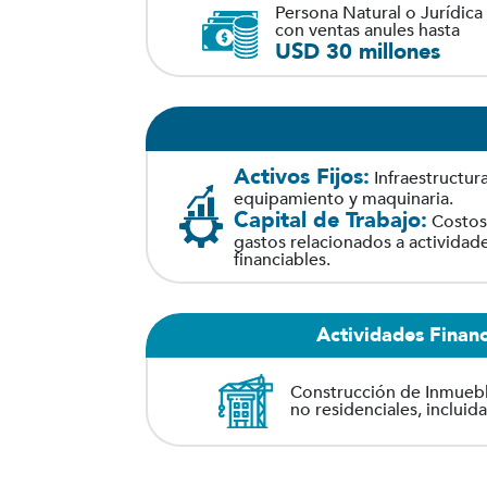
Persona Natural o Jurídica
con ventas anules hasta
USD 30 millones
Activos Fijos:
Infraestructura
equipamiento y maquinaria.
Capital de Trabajo:
Costos
gastos relacionados a actividad
financiables.
Actividades Financ
Construcción de Inmueble
no residenciales, incluid