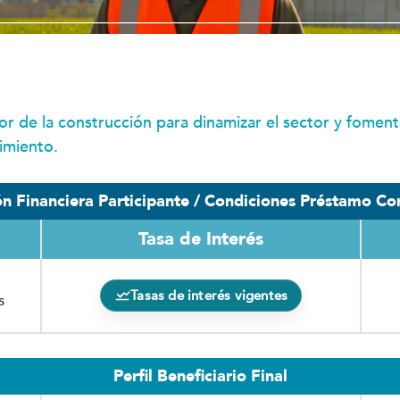
or de la construcción para dinamizar el sector y fomen
imiento.
ión Financiera Participante / Condiciones Préstamo Co
Tasa de Interés
Tasas de interés vigentes
s
Perfil Beneficiario Final