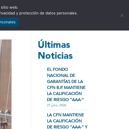
 sitio web.
NCIA
NOTICIAS
CONTÁCTENOS
rivacidad y protección de datos personales.
ersonales
Últimas
Noticias
EL FONDO
NACIONAL DE
GARANTÍAS DE LA
CFN B.P. MANTIENE
LA CALIFICACIÓN
DE RIESGO “AAA-”
27 julio, 2026
LA CFN MANTIENE
LA CALIFICACIÓN
DE RIESGO “AAA-” Y