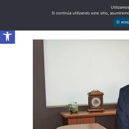
Utilizamos
EST
Si continúa utilizando este sitio, asumire
Sí ace
Abrir barra de herramientas