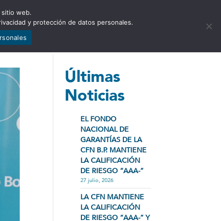
 sitio web.
NCIA
NOTICIAS
CONTÁCTENOS
rivacidad y protección de datos personales.
ersonales
Últimas
Noticias
EL FONDO
NACIONAL DE
GARANTÍAS DE LA
CFN B.P. MANTIENE
LA CALIFICACIÓN
DE RIESGO “AAA-”
27 julio, 2026
LA CFN MANTIENE
LA CALIFICACIÓN
DE RIESGO “AAA-” Y