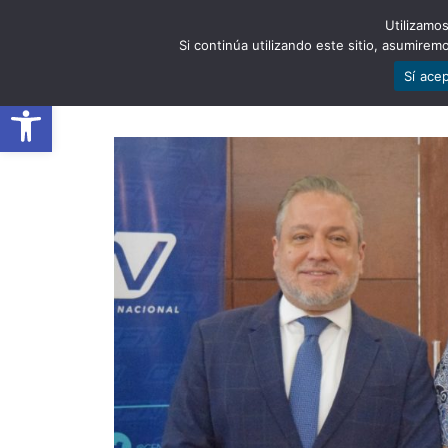
Utilizamos
EST
Si continúa utilizando este sitio, asumire
Sí ace
Abrir barra de herramientas