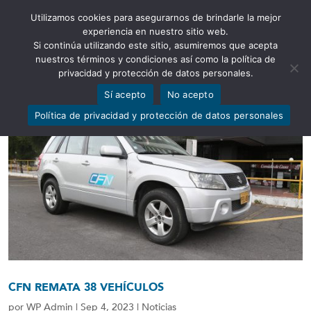
Utilizamos cookies para asegurarnos de brindarle la mejor
Abrir barra de herramientas
experiencia en nuestro sitio web.
Si continúa utilizando este sitio, asumiremos que acepta
nuestros términos y condiciones así como la política de
privacidad y protección de datos personales.
Sí acepto
No acepto
Política de privacidad y protección de datos personales
CFN REMATA 38 VEHÍCULOS
por
WP Admin
|
Sep 4, 2023
|
Noticias