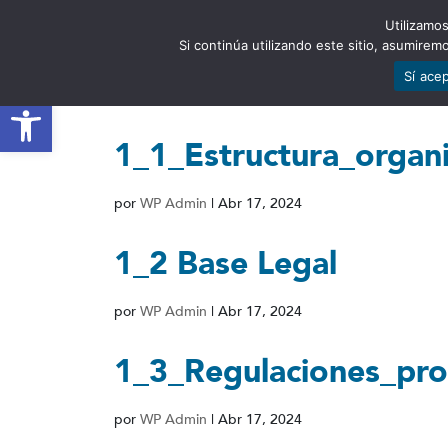
Utilizamos
EST
Si continúa utilizando este sitio, asumire
Sí ace
Abrir barra de herramientas
1_1_Estructura_organ
por
WP Admin
|
Abr 17, 2024
1_2 Base Legal
por
WP Admin
|
Abr 17, 2024
1_3_Regulaciones_pro
por
WP Admin
|
Abr 17, 2024