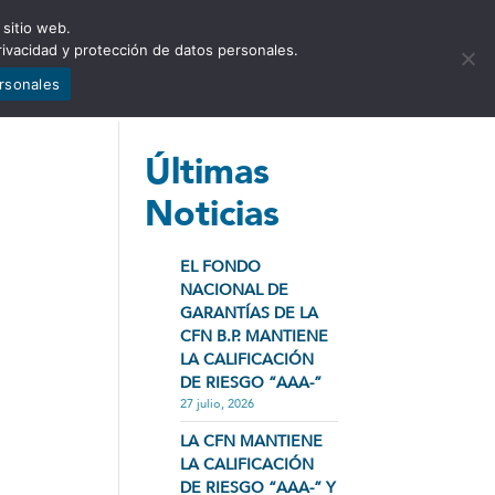
 sitio web.
NCIA
NOTICIAS
CONTÁCTENOS
rivacidad y protección de datos personales.
ersonales
Últimas
Noticias
EL FONDO
NACIONAL DE
GARANTÍAS DE LA
CFN B.P. MANTIENE
LA CALIFICACIÓN
DE RIESGO “AAA-”
27 julio, 2026
LA CFN MANTIENE
LA CALIFICACIÓN
DE RIESGO “AAA-” Y