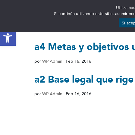
Utilizamos
EST
Si continúa utilizando este sitio, asumire
Sí ace
Abrir barra de herramientas
a4 Metas y objetivos 
por
WP Admin
|
Feb 16, 2016
a2 Base legal que rige 
por
WP Admin
|
Feb 16, 2016