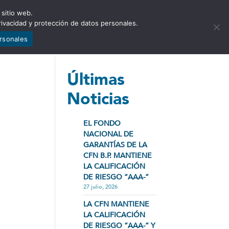
 sitio web.
NCIA
NOTICIAS
CONTÁCTENOS
rivacidad y protección de datos personales.
ersonales
Últimas
Noticias
EL FONDO
NACIONAL DE
GARANTÍAS DE LA
CFN B.P. MANTIENE
LA CALIFICACIÓN
DE RIESGO “AAA-”
27 julio, 2026
LA CFN MANTIENE
LA CALIFICACIÓN
DE RIESGO “AAA-” Y