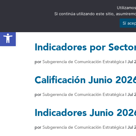
Utilizamos
EST
Si continúa utilizando este sitio, asumire
Sí ace
Abrir barra de herramientas
Indicadores por Secto
por
Subgerencia de Comunicación Estratégica
|
Jul 
Calificación Junio 202
por
Subgerencia de Comunicación Estratégica
|
Jul 
Indicadores Junio 202
por
Subgerencia de Comunicación Estratégica
|
Jul 