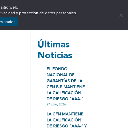
 sitio web.
NCIA
NOTICIAS
CONTÁCTENOS
rivacidad y protección de datos personales.
ersonales
Últimas
Noticias
EL FONDO
NACIONAL DE
GARANTÍAS DE LA
CFN B.P. MANTIENE
LA CALIFICACIÓN
DE RIESGO “AAA-”
27 julio, 2026
LA CFN MANTIENE
LA CALIFICACIÓN
DE RIESGO “AAA-” Y