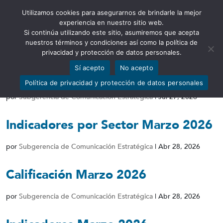
Utilizamos cookies para asegurarnos de brindarle la mejor
Abrir barra de herramientas
experiencia en nuestro sitio web.
Si continúa utilizando este sitio, asumiremos que acepta
nuestros términos y condiciones así como la política de
privacidad y protección de datos personales.
Sí acepto
No acepto
BG Junio 2026
Política de privacidad y protección de datos personales
por
Subgerencia de Comunicación Estratégica
|
Jul 27, 2026
Indicadores por Sector Marzo 2026
por
Subgerencia de Comunicación Estratégica
|
Abr 28, 2026
Calificación Marzo 2026
por
Subgerencia de Comunicación Estratégica
|
Abr 28, 2026