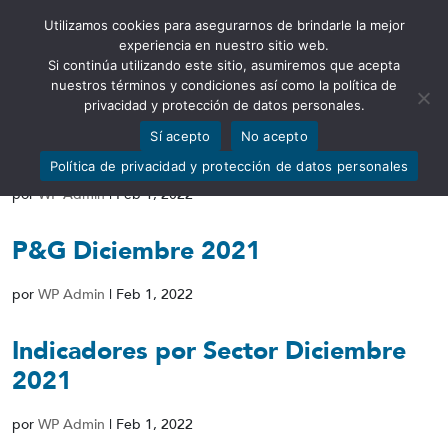
Utilizamos cookies para asegurarnos de brindarle la mejor
Abrir barra de herramientas
experiencia en nuestro sitio web.
Si continúa utilizando este sitio, asumiremos que acepta
nuestros términos y condiciones así como la política de
privacidad y protección de datos personales.
Sí acepto
No acepto
PT Diciembre 2021
Política de privacidad y protección de datos personales
por
WP Admin
|
Feb 1, 2022
P&G Diciembre 2021
por
WP Admin
|
Feb 1, 2022
Indicadores por Sector Diciembre
2021
por
WP Admin
|
Feb 1, 2022