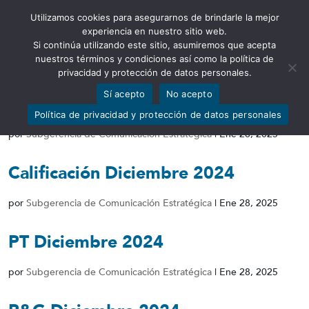
Utilizamos cookies para asegurarnos de brindarle la mejor
Abrir barra de herramientas
experiencia en nuestro sitio web.
Si continúa utilizando este sitio, asumiremos que acepta
nuestros términos y condiciones así como la política de
privacidad y protección de datos personales.
Sí acepto
No acepto
Indicadores Diciembre 2024
Política de privacidad y protección de datos personales
por
Subgerencia de Comunicación Estratégica
|
Ene 28, 2025
Calificación Diciembre 2024
por
Subgerencia de Comunicación Estratégica
|
Ene 28, 2025
PT Diciembre 2024
por
Subgerencia de Comunicación Estratégica
|
Ene 28, 2025