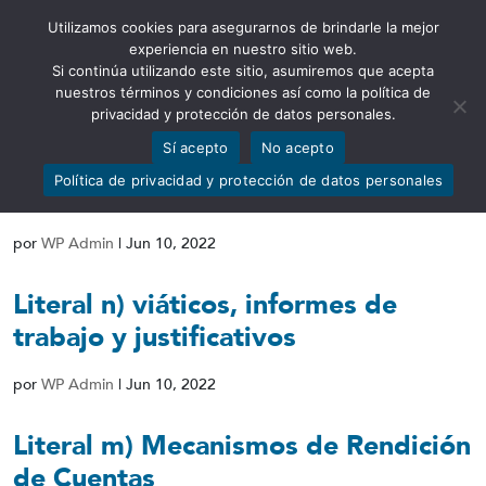
Utilizamos cookies para asegurarnos de brindarle la mejor
Abrir barra de herramientas
experiencia en nuestro sitio web.
Si continúa utilizando este sitio, asumiremos que acepta
nuestros términos y condiciones así como la política de
privacidad y protección de datos personales.
Sí acepto
No acepto
Literal o) Responsable de atender la
Política de privacidad y protección de datos personales
información
por
WP Admin
|
Jun 10, 2022
Literal n) viáticos, informes de
trabajo y justificativos
por
WP Admin
|
Jun 10, 2022
Literal m) Mecanismos de Rendición
de Cuentas