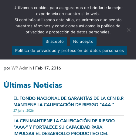
Utilizamos cookies para asegurarnos de brindarle la mejor
Abrir barra de herramientas
experiencia en nuestro sitio web.
Si continúa utilizando este sitio, asumiremos que acepta
nuestros términos y condiciones así como la política de
privacidad y protección de datos personales.
Sí acepto
No acepto
Certificado Calificación de Riesgos
Política de privacidad y protección de datos personales
Pacific Credit Rating III-13
por
WP Admin
|
Feb 17, 2016
Últimas Noticias
EL FONDO NACIONAL DE GARANTÍAS DE LA CFN B.P.
MANTIENE LA CALIFICACIÓN DE RIESGO “AAA-”
27 julio, 2026
LA CFN MANTIENE LA CALIFICACIÓN DE RIESGO
“AAA-” Y FORTALECE SU CAPACIDAD PARA
IMPULSAR EL DESARROLLO PRODUCTIVO DEL