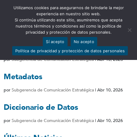
Utilizamos cookies para asegurarnos de brindarle la mejor
Abrir barra de herramientas
experiencia en nuestro sitio web.
Si continúa utilizando este sitio, asumiremos que acepta
nuestros términos y condiciones así como la política de
privacidad y protección de datos personales.
Sí acepto
No acepto
Conjunto de Datos
Política de privacidad y protección de datos personales
por
Subgerencia de Comunicación Estratégica
|
Abr 10, 2026
Metadatos
por
Subgerencia de Comunicación Estratégica
|
Abr 10, 2026
Diccionario de Datos
por
Subgerencia de Comunicación Estratégica
|
Abr 10, 2026