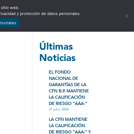
 sitio web.
NCIA
NOTICIAS
CONTÁCTENOS
rivacidad y protección de datos personales.
ersonales
Últimas
Noticias
EL FONDO
NACIONAL DE
GARANTÍAS DE LA
CFN B.P. MANTIENE
LA CALIFICACIÓN
DE RIESGO “AAA-”
27 julio, 2026
LA CFN MANTIENE
LA CALIFICACIÓN
DE RIESGO “AAA-” Y