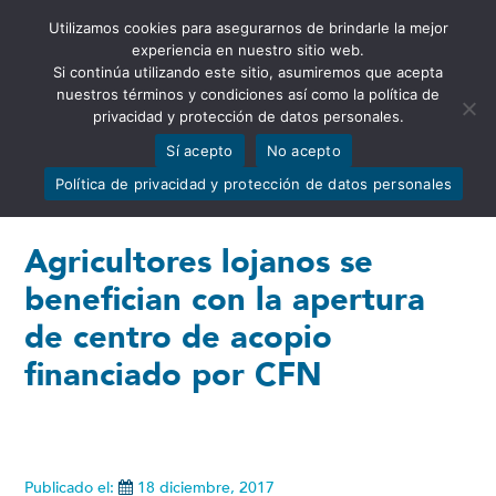
Utilizamos cookies para asegurarnos de brindarle la mejor
Abrir barra de herramientas
experiencia en nuestro sitio web.
Si continúa utilizando este sitio, asumiremos que acepta
nuestros términos y condiciones así como la política de
privacidad y protección de datos personales.
Sí acepto
No acepto
Política de privacidad y protección de datos personales
Agricultores lojanos se
benefician con la apertura
de centro de acopio
financiado por CFN
Publicado el:
18 diciembre, 2017