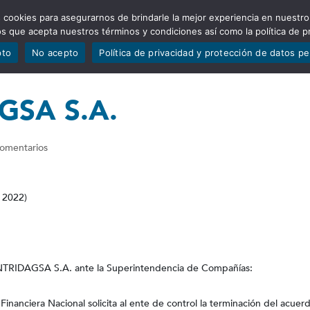
 cookies para asegurarnos de brindarle la mejor experiencia en nuestro
ADÍSTICAS
PORTAFOLIO
QUIÉNES SOMOS
TRANSPARE
mos que acepta nuestros términos y condiciones así como la política de p
pto
No acepto
Política de privacidad y protección de datos p
GSA S.A.
omentarios
 2022)
NTRIDAGSA S.A. ante la Superintendencia de Compañías:
nanciera Nacional solicita al ente de control la terminación del acuer