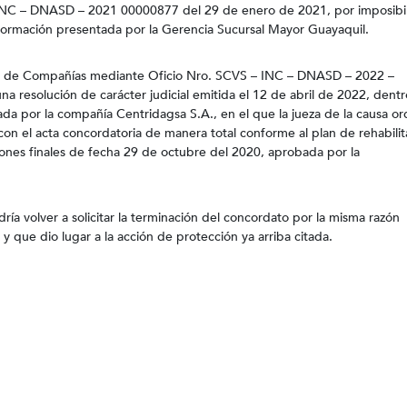
 INC – DNASD – 2021 00000877 del 29 de enero de 2021, por imposibi
información presentada por la Gerencia Sucursal Mayor Guayaquil.
ia de Compañías mediante Oficio Nro. SCVS – INC – DNASD – 2022 –
a resolución de carácter judicial emitida el 12 de abril de 2022, dent
da por la compañía Centridagsa S.A., en el que la jueza de la causa o
con el acta concordatoria de manera total conforme al plan de rehabilit
ones finales de fecha 29 de octubre del 2020, aprobada por la
dría volver a solicitar la terminación del concordato por la misma razón
 y que dio lugar a la acción de protección ya arriba citada.