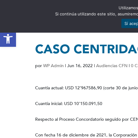
Utilizamos
EST
Si continúa utilizando este sitio, asumire
Sí ace
Abrir barra de herramientas
CASO CENTRIDA
por
WP Admin
|
Jun 16, 2022
|
Audiencias CFN
|
0 C
Cuantía actual: USD 12’967586,90 (corte 30 de junio
Cuantía inicial: USD 10’150.091,50
Respecto al Proceso Concordatorio seguido por CE
Con fecha 16 de diciembre de 2021, la Corporación Fi