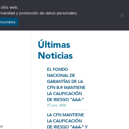
 sitio web.
NCIA
NOTICIAS
CONTÁCTENOS
rivacidad y protección de datos personales.
ersonales
Últimas
Noticias
EL FONDO
NACIONAL DE
GARANTÍAS DE LA
CFN B.P. MANTIENE
LA CALIFICACIÓN
DE RIESGO “AAA-”
27 julio, 2026
LA CFN MANTIENE
LA CALIFICACIÓN
do
DE RIESGO “AAA-” Y