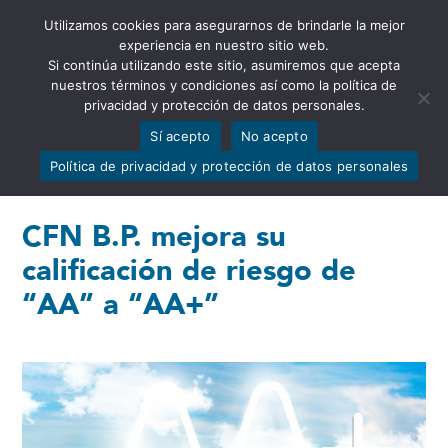
Utilizamos cookies para asegurarnos de brindarle la mejor
Abrir barra de herramientas
experiencia en nuestro sitio web.
Si continúa utilizando este sitio, asumiremos que acepta
nuestros términos y condiciones así como la política de
privacidad y protección de datos personales.
Sí acepto
No acepto
Política de privacidad y protección de datos personales
CFN B.P. mejora su
calificación de riesgo de
“AA” a “AA+”