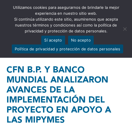
Utilizamos cookies para asegurarnos de brindarle la mejor
Abrir barra de herramientas
experiencia en nuestro sitio web.
Si continúa utilizando este sitio, asumiremos que acepta
nuestros términos y condiciones así como la política de
privacidad y protección de datos personales.
Sí acepto
No acepto
Política de privacidad y protección de datos personales
CFN B.P. Y BANCO
MUNDIAL ANALIZARON
AVANCES DE LA
IMPLEMENTACIÓN DEL
PROYECTO EN APOYO A
LAS MIPYMES