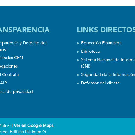
ANSPARENCIA
LINKS DIRECTO
nsparencia y Derecho del
Educación Financiera
ario
Biblioteca
iencias CFN
Sistema Nacional de Inform
egaciones
(SNI)
 Contrata
Seguridad de la Informació
AIP
Defensor del cliente
tica de privacidad
triz) |
Ver en Google Maps
rea. Edificio Platinum G.