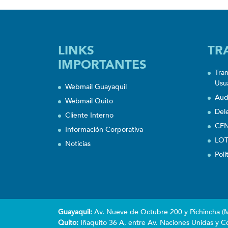
LINKS
TR
IMPORTANTES
Tra
Usu
Webmail Guayaquil
Aud
Webmail Quito
Del
Cliente Interno
CFN
Información Corporativa
LOT
Noticias
Polí
Guayaquil:
Av. Nueve de Octubre 200 y Pichincha (Ma
Quito:
Iñaquito 36 A, entre Av. Naciones Unidas y Co