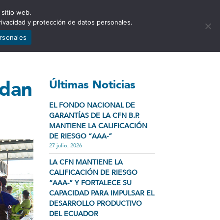
 sitio web.
NCIA
NOTICIAS
CONTÁCTENOS
rivacidad y protección de datos personales.
ersonales
ldan
Últimas Noticias
EL FONDO NACIONAL DE
GARANTÍAS DE LA CFN B.P.
MANTIENE LA CALIFICACIÓN
DE RIESGO “AAA-”
27 julio, 2026
LA CFN MANTIENE LA
CALIFICACIÓN DE RIESGO
“AAA-” Y FORTALECE SU
CAPACIDAD PARA IMPULSAR EL
DESARROLLO PRODUCTIVO
DEL ECUADOR