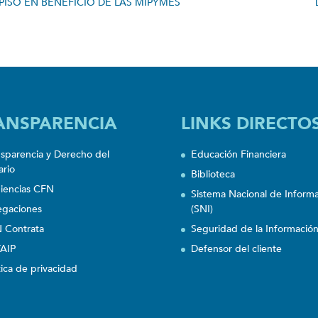
ISO EN BENEFICIO DE LAS MIPYMES
ANSPARENCIA
LINKS DIRECTO
nsparencia y Derecho del
Educación Financiera
ario
Biblioteca
iencias CFN
Sistema Nacional de Inform
egaciones
(SNI)
 Contrata
Seguridad de la Informació
AIP
Defensor del cliente
tica de privacidad