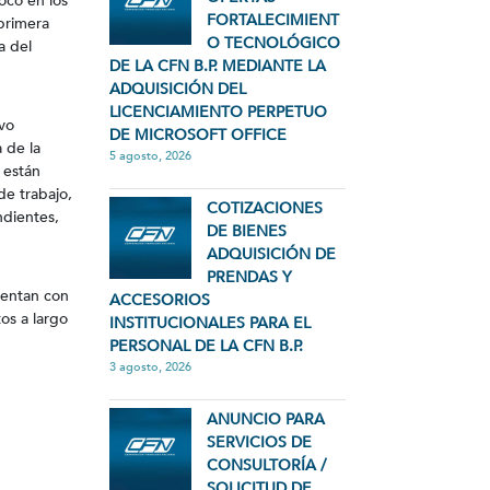
ocó en los
FORTALECIMIENT
primera
O TECNOLÓGICO
a del
DE LA CFN B.P. MEDIANTE LA
ADQUISICIÓN DEL
LICENCIAMIENTO PERPETUO
ivo
DE MICROSOFT OFFICE
 de la
5 agosto, 2026
 están
de trabajo,
COTIZACIONES
ndientes,
DE BIENES
ADQUISICIÓN DE
PRENDAS Y
uentan con
ACCESORIOS
os a largo
INSTITUCIONALES PARA EL
PERSONAL DE LA CFN B.P.
3 agosto, 2026
ANUNCIO PARA
SERVICIOS DE
CONSULTORÍA /
SOLICITUD DE