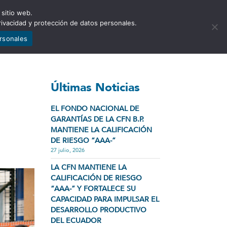
 sitio web.
NCIA
NOTICIAS
CONTÁCTENOS
rivacidad y protección de datos personales.
ersonales
Últimas Noticias
EL FONDO NACIONAL DE
GARANTÍAS DE LA CFN B.P.
MANTIENE LA CALIFICACIÓN
DE RIESGO “AAA-”
27 julio, 2026
LA CFN MANTIENE LA
CALIFICACIÓN DE RIESGO
“AAA-” Y FORTALECE SU
CAPACIDAD PARA IMPULSAR EL
DESARROLLO PRODUCTIVO
DEL ECUADOR