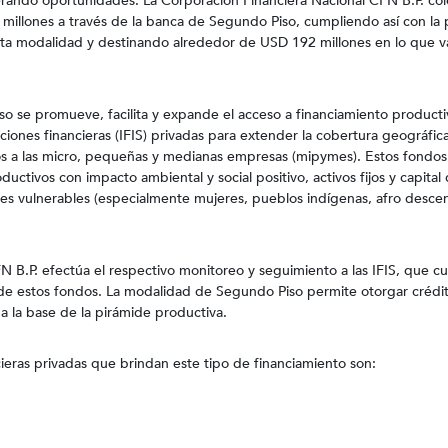
rando oportunidades. La Corporación Financiera Nacional CFN B.P. col
millones a través de la banca de Segundo Piso, cumpliendo así con la 
sta modalidad y destinando alrededor de USD 192 millones en lo que v
o se promueve, facilita y expande el acceso a financiamiento product
uciones financieras (IFIS) privadas para extender la cobertura geográfica
os a las micro, pequeñas y medianas empresas (mipymes). Estos fondos
uctivos con impacto ambiental y social positivo, activos fijos y capital 
es vulnerables (especialmente mujeres, pueblos indígenas, afro desce
FN B.P. efectúa el respectivo monitoreo y seguimiento a las IFIS, que c
n de estos fondos. La modalidad de Segundo Piso permite otorgar crédit
 a la base de la pirámide productiva.
cieras privadas que brindan este tipo de financiamiento son: