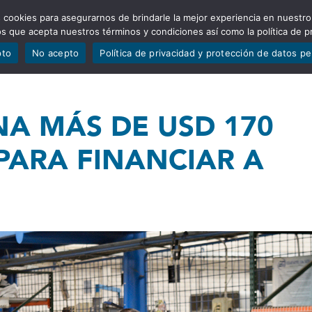
 cookies para asegurarnos de brindarle la mejor experiencia en nuestro
ADÍSTICAS
PORTAFOLIO
QUIÉNES SOMOS
TRANSPARE
mos que acepta nuestros términos y condiciones así como la política de p
pto
No acepto
Política de privacidad y protección de datos p
NA MÁS DE USD 170
PARA FINANCIAR A