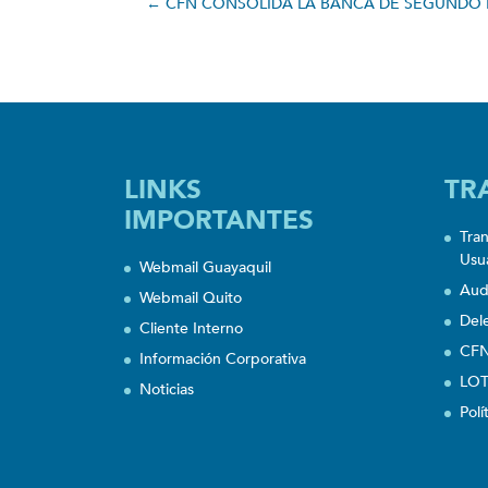
←
CFN CONSOLIDA LA BANCA DE SEGUNDO P
LINKS
TR
IMPORTANTES
Tra
Usu
Webmail Guayaquil
Aud
Webmail Quito
Del
Cliente Interno
CFN
Información Corporativa
LOT
Noticias
Polí