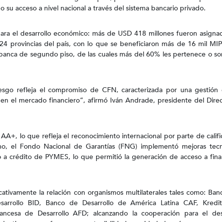
o su acceso a nivel nacional a través del sistema bancario privado.
ara el desarrollo económico: más de USD 418 millones fueron asigna
 24 provincias del país, con lo que se beneficiaron más de 16 mil 
a banca de segundo piso, de las cuales más del 60% les pertenece o so
iesgo refleja el compromiso de CFN, caracterizada por una gestión 
en el mercado financiero”, afirmó Iván Andrade, presidente del Direc
 AA+, lo que refleja el reconocimiento internacional por parte de calif
smo, el Fondo Nacional de Garantías (FNG) implementó mejoras tecn
so a crédito de PYMES, lo que permitió la generación de acceso a fin
ficativamente la relación con organismos multilaterales tales como: Ba
arrollo BID, Banco de Desarrollo de América Latina CAF, Kredita
cesa de Desarrollo AFD; alcanzando la cooperación para el des