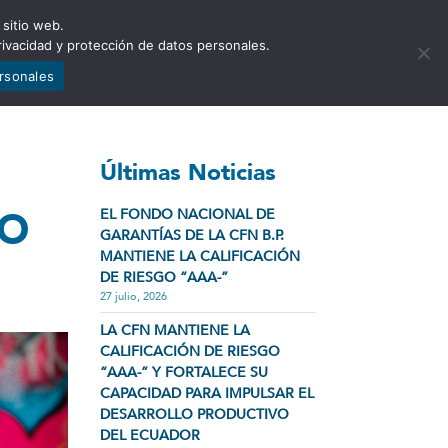
 sitio web.
NCIA
NOTICIAS
CONTÁCTENOS
rivacidad y protección de datos personales.
ersonales
Últimas Noticias
MO
EL FONDO NACIONAL DE
GARANTÍAS DE LA CFN B.P.
MANTIENE LA CALIFICACIÓN
DE RIESGO “AAA-”
27 julio, 2026
LA CFN MANTIENE LA
CALIFICACIÓN DE RIESGO
“AAA-” Y FORTALECE SU
CAPACIDAD PARA IMPULSAR EL
DESARROLLO PRODUCTIVO
DEL ECUADOR