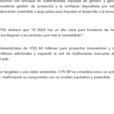
roductivo con enfoque en sostenibilidad, equidad de género, y gen
excelente gestión de proyectos y la confianza depositada por est
aboración sostenible a largo plazo para impulsar el desarrollo y la innov
CFN; destacó que “El 2024 fue un año clave para fortalecer las he
ursos llegaran a los sectores que más lo necesitaban”.
 desembolsos de USD 60 millones para proyectos innovadores y so
lones adicionales y expandir la red de instituciones bancarias al
l país.
os tangibles y una visión sostenible, CFN BP se consolida como un act
r, reafirmando su compromiso con un modelo equitativo y sostenible.