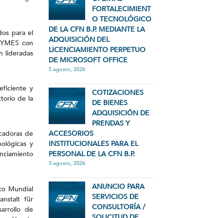
FORTALECIMIENT
O TECNOLÓGICO
DE LA CFN B.P. MEDIANTE LA
dos para el
ADQUISICIÓN DEL
MIPYMES con
LICENCIAMIENTO PERPETUO
n lideradas
DE MICROSOFT OFFICE
5 agosto, 2026
eficiente y
COTIZACIONES
torio de la
DE BIENES
ADQUISICIÓN DE
PRENDAS Y
icadoras de
ACCESORIOS
ológicas y
INSTITUCIONALES PARA EL
anciamiento
PERSONAL DE LA CFN B.P.
3 agosto, 2026
ANUNCIO PARA
nco Mundial
SERVICIOS DE
nstalt für
CONSULTORÍA /
arrollo de
SOLICITUD DE