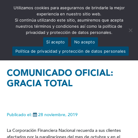
Utilizamos cookies para asegurarnos de brindarle la mejor
Abrir barra de herramientas
experiencia en nuestro sitio web.
Si continúa utilizando este sitio, asumiremos que acepta
nuestros términos y condiciones así como la política de
privacidad y protección de datos personales.
Sí acepto
No acepto
Política de privacidad y protección de datos personales
COMUNICADO OFICIAL:
GRACIA TOTAL
Publicado el:
28 noviembre, 2019
La Corporación Financiera Nacional recuerda a sus clientes
afectados por la paralizaciones del mes de octubre y en el