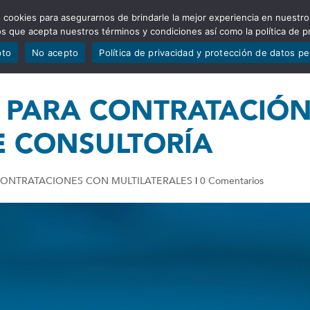
 cookies para asegurarnos de brindarle la mejor experiencia en nuestro
ADÍSTICAS
PORTAFOLIO
QUIÉNES SOMOS
TRANSPARE
mos que acepta nuestros términos y condiciones así como la política de p
pto
No acepto
Política de privacidad y protección de datos p
 PARA CONTRATACIÓ
E CONSULTORÍA
ONTRATACIONES CON MULTILATERALES
|
0 Comentarios