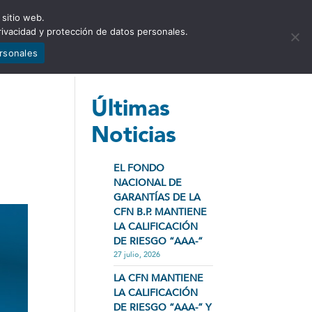
 sitio web.
NCIA
NOTICIAS
CONTÁCTENOS
rivacidad y protección de datos personales.
ersonales
N
Últimas
Noticias
EL FONDO
NACIONAL DE
GARANTÍAS DE LA
CFN B.P. MANTIENE
LA CALIFICACIÓN
DE RIESGO “AAA-”
27 julio, 2026
LA CFN MANTIENE
LA CALIFICACIÓN
DE RIESGO “AAA-” Y