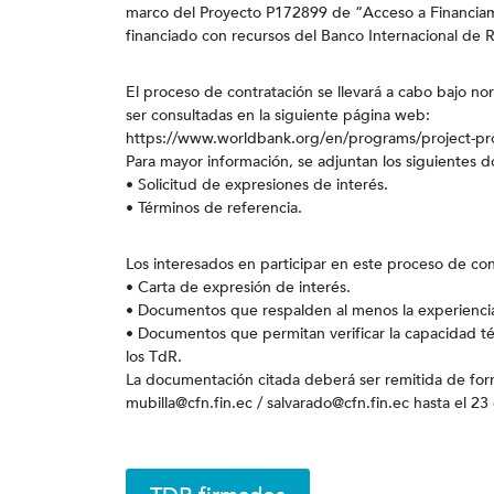
marco del Proyecto P172899 de “Acceso a Financia
financiado con recursos del Banco Internacional de 
El proceso de contratación se llevará a cabo bajo no
ser consultadas en la siguiente página web:
https://www.worldbank.org/en/programs/project-p
Para mayor información, se adjuntan los siguientes 
• Solicitud de expresiones de interés.
• Términos de referencia.
Los interesados en participar en este proceso de con
• Carta de expresión de interés.
• Documentos que respalden al menos la experiencia s
• Documentos que permitan verificar la capacidad téc
los TdR.
La documentación citada deberá ser remitida de forma
mubilla@cfn.fin.ec / salvarado@cfn.fin.ec hasta el 2