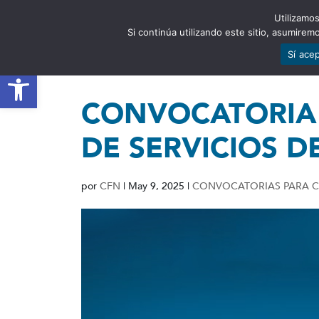
Utilizamos
EST
Si continúa utilizando este sitio, asumire
Sí ace
Abrir barra de herramientas
CONVOCATORIA
DE SERVICIOS D
por
CFN
|
May 9, 2025
|
CONVOCATORIAS PARA C