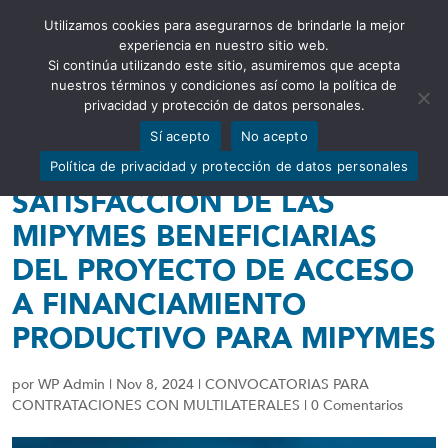
Utilizamos cookies para asegurarnos de brindarle la mejor
Abrir barra de herramientas
experiencia en nuestro sitio web.
Si continúa utilizando este sitio, asumiremos que acepta
nuestros términos y condiciones así como la política de
privacidad y protección de datos personales.
CONVOCATORIA PARA
Sí acepto
No acepto
CONSULTORÍA – NIVEL DE
Política de privacidad y protección de datos personales
SATISFACCIÓN DE LAS
MIPYMES BENEFICIARIAS
DEL PROYECTO DE ACCESO
A FINANCIAMIENTO
PRODUCTIVO PARA MIPYMES
por
WP Admin
|
Nov 8, 2024
|
CONVOCATORIAS PARA
CONTRATACIONES CON MULTILATERALES
|
0 Comentarios