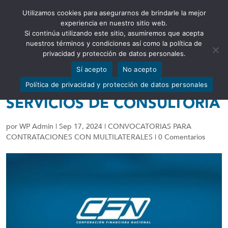
Utilizamos cookies para asegurarnos de brindarle la mejor
Abrir barra de herramientas
experiencia en nuestro sitio web.
Si continúa utilizando este sitio, asumiremos que acepta
nuestros términos y condiciones así como la política de
privacidad y protección de datos personales.
CONVOCATORIA PARA
Sí acepto
No acepto
CONTRATACIÓN DE
Política de privacidad y protección de datos personales
SERVICIOS DE CONSULTORÍA
por
WP Admin
|
Sep 17, 2024
|
CONVOCATORIAS PARA
CONTRATACIONES CON MULTILATERALES
|
0 Comentarios