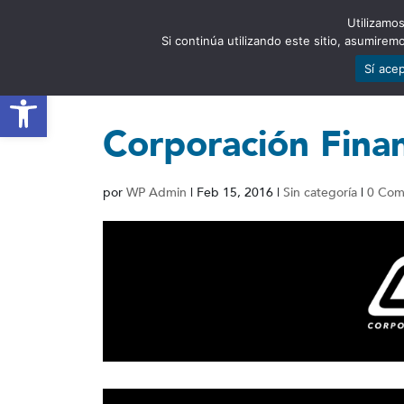
Utilizamos
EST
Si continúa utilizando este sitio, asumire
Sí ace
Abrir barra de herramientas
Corporación Finan
por
WP Admin
|
Feb 15, 2016
|
Sin categoría
|
0 Com