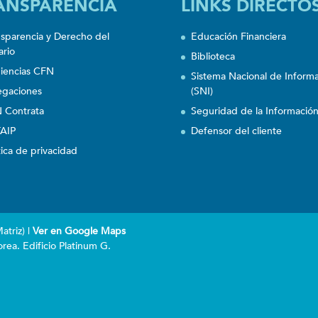
ANSPARENCIA
LINKS DIRECTO
nsparencia y Derecho del
Educación Financiera
ario
Biblioteca
iencias CFN
Sistema Nacional de Inform
egaciones
(SNI)
 Contrata
Seguridad de la Informació
AIP
Defensor del cliente
tica de privacidad
triz) |
Ver en Google Maps
rea. Edificio Platinum G.