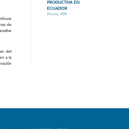
PRODUCTIVA EN
ECUADOR
23 junio, 2026
ntinuar
mas de
esaltar
as del
en a la
eración