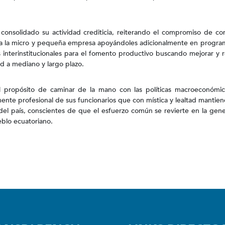
a consolidado su actividad crediticia, reiterando el compromiso de co
ón a la micro y pequeña empresa apoyándoles adicionalmente en progra
s interinstitucionales para el fomento productivo buscando mejorar y r
d a mediano y largo plazo.
el propósito de caminar de la mano con las políticas macroeconómic
nte profesional de sus funcionarios que con mística y lealtad mantien
 del país, conscientes de que el esfuerzo común se revierte en la gen
eblo ecuatoriano.