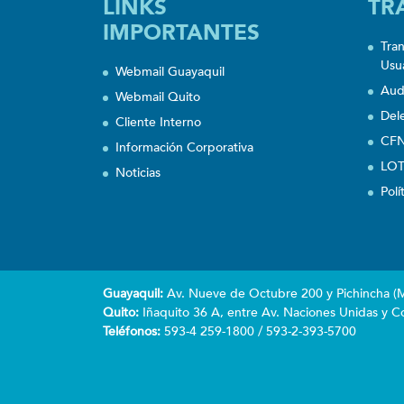
LINKS
TR
IMPORTANTES
Tra
Usu
Webmail Guayaquil
Aud
Webmail Quito
Del
Cliente Interno
CFN
Información Corporativa
LOT
Noticias
Polí
Guayaquil:
Av. Nueve de Octubre 200 y Pichincha (Ma
Quito:
Iñaquito 36 A, entre Av. Naciones Unidas y Co
Teléfonos:
593-4 259-1800 / 593-2-393-5700