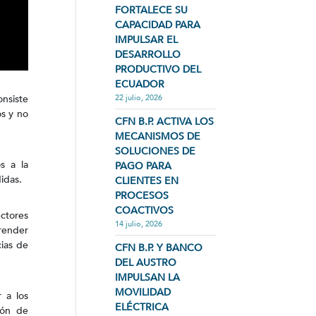
FORTALECE SU
CAPACIDAD PARA
IMPULSAR EL
DESARROLLO
PRODUCTIVO DEL
ECUADOR
onsiste
22 julio, 2026
os y no
CFN B.P. ACTIVA LOS
MECANISMOS DE
SOLUCIONES DE
s a la
PAGO PARA
idas.
CLIENTES EN
PROCESOS
COACTIVOS
ctores
14 julio, 2026
render
ias de
CFN B.P. Y BANCO
DEL AUSTRO
IMPULSAN LA
MOVILIDAD
 a los
ELÉCTRICA
ión de