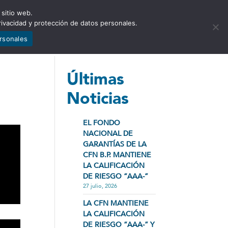
 sitio web.
NCIA
NOTICIAS
CONTÁCTENOS
rivacidad y protección de datos personales.
ersonales
Últimas
Noticias
EL FONDO
NACIONAL DE
GARANTÍAS DE LA
CFN B.P. MANTIENE
LA CALIFICACIÓN
DE RIESGO “AAA-”
27 julio, 2026
LA CFN MANTIENE
LA CALIFICACIÓN
DE RIESGO “AAA-” Y