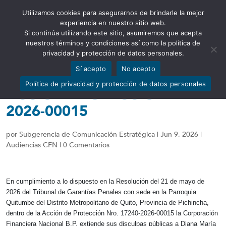
Utilizamos cookies para asegurarnos de brindarle la mejor
Abrir barra de herramientas
experiencia en nuestro sitio web.
Si continúa utilizando este sitio, asumiremos que acepta
nuestros términos y condiciones así como la política de
privacidad y protección de datos personales.
Sí acepto
No acepto
DISCULPAS PÚBLICAS –
Política de privacidad y protección de datos personales
ACCIÓN PROTECCIÓN 17240-
2026-00015
por
Subgerencia de Comunicación Estratégica
|
Jun 9, 2026
|
Audiencias CFN
|
0 Comentarios
En cumplimiento a lo dispuesto en la Resolución del 21 de mayo de
2026 del Tribunal de Garantías Penales con sede en la Parroquia
Quitumbe del Distrito Metropolitano de Quito, Provincia de Pichincha,
dentro de la Acción de Protección Nro. 17240-2026-00015 la Corporación
Financiera Nacional B.P. extiende sus disculpas públicas a Diana María