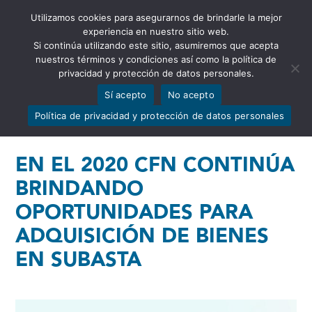
Utilizamos cookies para asegurarnos de brindarle la mejor
Abrir barra de herramientas
experiencia en nuestro sitio web.
Si continúa utilizando este sitio, asumiremos que acepta
nuestros términos y condiciones así como la política de
privacidad y protección de datos personales.
Sí acepto
No acepto
Política de privacidad y protección de datos personales
EN EL 2020 CFN CONTINÚA
BRINDANDO
OPORTUNIDADES PARA
ADQUISICIÓN DE BIENES
EN SUBASTA