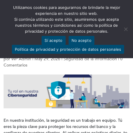
Utilizamos cookies para asegurarnos de brindarle la mejor
Abrir barra de herramientas
experiencia en nuestro sitio web.
Si continúa utilizando este sitio, asumiremos que acepta
nuestros términos y condiciones así como la política de
privacidad y protección de datos personales.
Sí acepto
No acepto
Guía de buenas prácticas
Política de privacidad y protección de datos personales
por
WP Admin
|
May 29, 2026
|
Seguridad de la Información
|
0
Comentarios
En nuestra institución, la seguridad es un trabajo en equipo. Tú
eres la pieza clave para proteger los recursos del banco y la
confianza de nuestros clientes. Al aplicar estas prácticas diarias, te