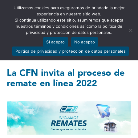
Utilizamos cookies para asegurarnos de brindarle la mejor
Abrir barra de herramientas
experiencia en nuestro sitio web.
Si continúa utilizando este sitio, asumiremos que acepta
nuestros términos y condiciones así como la política de
privacidad y protección de datos personales.
Sí acepto
No acepto
Política de privacidad y protección de datos personales
La CFN invita al proceso de
remate en línea 2022