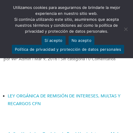
Utilizamos cookies para asegurarnos de brindarle la mejor
Abrir barra de herramientas
experiencia en nuestro sitio web.
Si continúa utilizando este sitio, asumiremos que acepta
nuestros términos y condiciones así como la política de
privacidad y protección de datos personales.
Sí acepto
No acepto
Ley de Remisión
Política de privacidad y protección de datos personales
por
WP Admin
|
Mar 9, 2016
|
Sin categoría
|
0 Comentarios
LEY ORGÁNICA DE REMISIÓN DE INTERESES, MULTAS Y
RECARGOS CFN