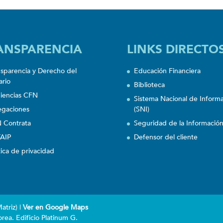
ANSPARENCIA
LINKS DIRECTO
nsparencia y Derecho del
Educación Financiera
ario
Biblioteca
iencias CFN
Sistema Nacional de Inform
egaciones
(SNI)
 Contrata
Seguridad de la Informació
AIP
Defensor del cliente
tica de privacidad
triz) |
Ver en Google Maps
rea. Edificio Platinum G.