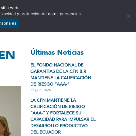
 sitio web.
NCIA
NOTICIAS
CONTÁCTENOS
rivacidad y protección de datos personales.
ersonales
EN
Últimas Noticias
EL FONDO NACIONAL DE
GARANTÍAS DE LA CFN B.P.
MANTIENE LA CALIFICACIÓN
DE RIESGO “AAA-”
27 julio, 2026
LA CFN MANTIENE LA
CALIFICACIÓN DE RIESGO
“AAA-” Y FORTALECE SU
CAPACIDAD PARA IMPULSAR EL
DESARROLLO PRODUCTIVO
DEL ECUADOR