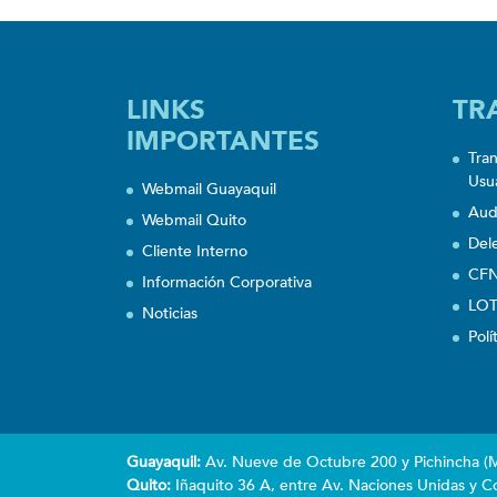
LINKS
TR
IMPORTANTES
Tra
Usu
Webmail Guayaquil
Aud
Webmail Quito
Del
Cliente Interno
CFN
Información Corporativa
LOT
Noticias
Polí
Guayaquil:
Av. Nueve de Octubre 200 y Pichincha (Ma
Quito:
Iñaquito 36 A, entre Av. Naciones Unidas y Co