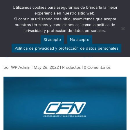
Utilizamos cookies para asegurarnos de brindarle la mejor
Abrir barra de herramientas
experiencia en nuestro sitio web.
Si continúa utilizando este sitio, asumiremos que acepta
nuestros términos y condiciones así como la política de
privacidad y protección de datos personales.
Sí acepto
No acepto
MIPYMES PRODUCTIVO
Política de privacidad y protección de datos personales
CAPITAL DE TRABAJO
por
WP Admin
|
May 26, 2022
|
Productos
|
0 Comentarios