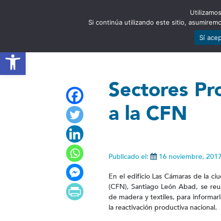
Utilizamos
EST
Si continúa utilizando este sitio, asumire
Sí ace
Abrir barra de herramientas
Sectores Pr
a la CFN
Publicado el:
16 noviembre, 201
En el edificio Las Cámaras de la ci
(CFN), Santiago León Abad, se reu
de madera y textiles, para informarl
la reactivación productiva nacional.