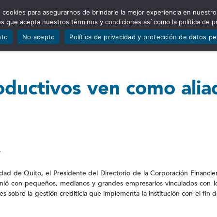
 cookies para asegurarnos de brindarle la mejor experiencia en nuestro
ADÍSTICAS
PORTAFOLIO
QUIÉNES SOMOS
TRANSPARE
mos que acepta nuestros términos y condiciones así como la política de p
pto
No acepto
Política de privacidad y protección de datos p
oductivos ven como alia
7
udad de Quito, el Presidente del Directorio de la Corporación Financie
nió con pequeños, medianos y grandes empresarios vinculados con lo
es sobre la gestión crediticia que implementa la institución con el fin d