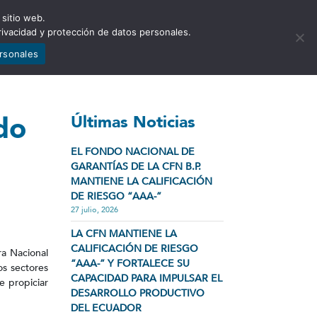
 sitio web.
NCIA
NOTICIAS
CONTÁCTENOS
rivacidad y protección de datos personales.
ersonales
do
Últimas Noticias
EL FONDO NACIONAL DE
GARANTÍAS DE LA CFN B.P.
MANTIENE LA CALIFICACIÓN
DE RIESGO “AAA-”
27 julio, 2026
LA CFN MANTIENE LA
CALIFICACIÓN DE RIESGO
ra Nacional
“AAA-” Y FORTALECE SU
s sectores
CAPACIDAD PARA IMPULSAR EL
e propiciar
DESARROLLO PRODUCTIVO
DEL ECUADOR