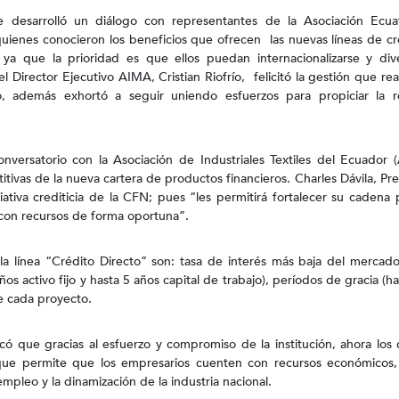
 desarrolló un diálogo con representantes de la Asociación Ecua
quienes conocieron los beneficios que ofrecen las nuevas líneas de cr
ya que la prioridad es que ellos puedan internacionalizarse y dive
 Director Ejecutivo AIMA, Cristian Riofrío, felicitó la gestión que rea
, además exhortó a seguir uniendo esfuerzos para propiciar la re
onversatorio con la Asociación de Industriales Textiles del Ecuador 
itivas de la nueva cartera de productos financieros. Charles Dávila, Pr
iativa crediticia de la CFN; pues “les permitirá fortalecer su cadena 
 con recursos de forma oportuna”.
a línea “Crédito Directo” son: tasa de interés más baja del mercad
ños activo fijo y hasta 5 años capital de trabajo), períodos de gracia (h
 cada proyecto.
ó que gracias al esfuerzo y compromiso de la institución, ahora los 
que permite que los empresarios cuenten con recursos económicos
mpleo y la dinamización de la industria nacional.