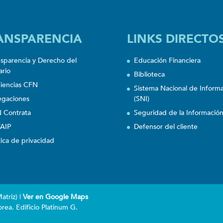
ANSPARENCIA
LINKS DIRECTO
nsparencia y Derecho del
Educación Financiera
ario
Biblioteca
iencias CFN
Sistema Nacional de Inform
egaciones
(SNI)
 Contrata
Seguridad de la Informació
AIP
Defensor del cliente
tica de privacidad
triz) |
Ver en Google Maps
rea. Edificio Platinum G.