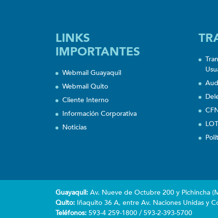
LINKS
TR
IMPORTANTES
Tra
Usu
Webmail Guayaquil
Aud
Webmail Quito
Del
Cliente Interno
CFN
Información Corporativa
LOT
Noticias
Polí
Guayaquil:
Av. Nueve de Octubre 200 y Pichincha (Ma
Quito:
Iñaquito 36 A, entre Av. Naciones Unidas y Co
Teléfonos:
593-4 259-1800 / 593-2-393-5700