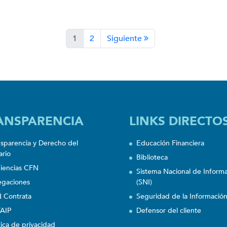
1
2
Siguiente
ANSPARENCIA
LINKS DIRECTO
nsparencia y Derecho del
Educación Financiera
ario
Biblioteca
iencias CFN
Sistema Nacional de Inform
egaciones
(SNI)
 Contrata
Seguridad de la Informació
AIP
Defensor del cliente
tica de privacidad