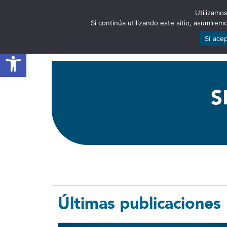
Utilizamos
EST
Si continúa utilizando este sitio, asumire
Sí ace
Abrir barra de herramientas
S
Últimas publicaciones