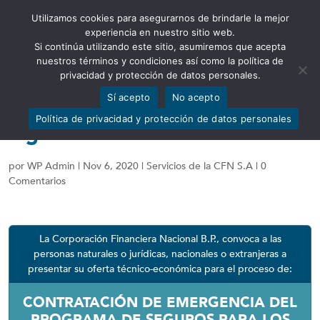
Utilizamos cookies para asegurarnos de brindarle la mejor
Abrir barra de herramientas
experiencia en nuestro sitio web.
Si continúa utilizando este sitio, asumiremos que acepta
nuestros términos y condiciones así como la política de
privacidad y protección de datos personales.
Sí acepto
No acepto
Procesos de contratación
Política de privacidad y protección de datos personales
vigente
por
WP Admin
|
Nov 6, 2020
|
Servicios de la CFN S.A
|
0
Comentarios
La Corporación Financiera Nacional B.P., convoca a las
personas naturales o jurídicas, nacionales o extranjeras a
presentar su oferta técnico-económica para el proceso de:
CONTRATACIÓN DE EMERGENCIA DEL
PROGRAMA DE SEGUROS PARA LOS