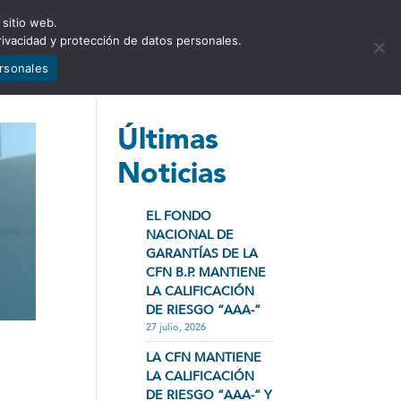
 sitio web.
NCIA
NOTICIAS
CONTÁCTENOS
rivacidad y protección de datos personales.
ersonales
Últimas
Noticias
EL FONDO
NACIONAL DE
GARANTÍAS DE LA
CFN B.P. MANTIENE
LA CALIFICACIÓN
DE RIESGO “AAA-”
27 julio, 2026
LA CFN MANTIENE
LA CALIFICACIÓN
DE RIESGO “AAA-” Y