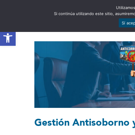
Utilizamos
EST
Si continúa utilizando este sitio, asumire
Sí ace
Abrir barra de herramientas
Gestión Antisoborno 