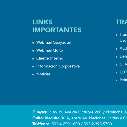
LINKS
TR
IMPORTANTES
Tra
Usu
Webmail Guayaquil
Aud
Webmail Quito
Del
Cliente Interno
CFN
Información Corporativa
LOT
Noticias
Polí
Guayaquil:
Av. Nueve de Octubre 200 y Pichincha (Ma
Quito:
Iñaquito 36 A, entre Av. Naciones Unidas y Co
Teléfonos:
593-4 259-1800 / 593-2-393-5700