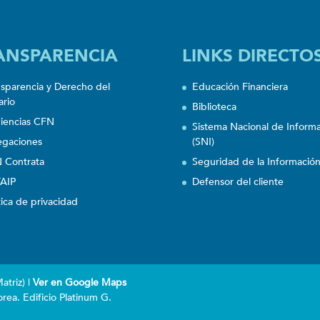
ANSPARENCIA
LINKS DIRECTO
nsparencia y Derecho del
Educación Financiera
ario
Biblioteca
iencias CFN
Sistema Nacional de Inform
egaciones
(SNI)
 Contrata
Seguridad de la Informació
AIP
Defensor del cliente
tica de privacidad
triz) |
Ver en Google Maps
rea. Edificio Platinum G.