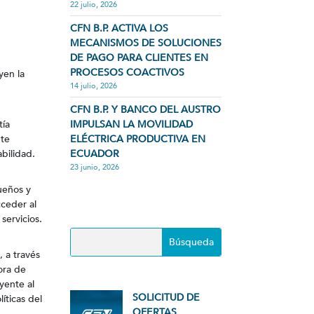
22 julio, 2026
CFN B.P. ACTIVA LOS
MECANISMOS DE SOLUCIONES
DE PAGO PARA CLIENTES EN
PROCESOS COACTIVOS
yen la
14 julio, 2026
CFN B.P. Y BANCO DEL AUSTRO
IMPULSAN LA MOVILIDAD
tía
ELÉCTRICA PRODUCTIVA EN
nte
ECUADOR
bilidad.
23 junio, 2026
ueños y
cceder al
servicios.
 a través
ora de
yente al
SOLICITUD DE
íticas del
OFERTAS