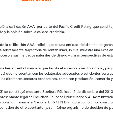
bió la calificación AAA- por parte del Pacific Credit Rating que constitu
o y la opinión sobre la calidad crediticia.
do la calificación AAA- refleja que es una entidad del sistema de garan
a sobresaliente trayectoria de rentabilidad, lo cual muestra una excele
ceso a sus mercados naturales de dinero y claras perspectivas de esta
a herramienta financiera que facilita el acceso al crédito a micro, peq
s) que no cuentan con los colaterales adecuados o suficientes para a
r los diferentes sectores económicos, como son producción, comercio y 
) se constituyó mediante Escritura Pública el 4 de diciembre del 2013,
epresentante legal es Fiduciaria Ecuador Fiduecuador S.A. Administrad
poración Financiera Nacional B.P.- CFN BP- figura como único constitu
 adhesión de otro aportante; y, su máximo organismo de decisión de pol