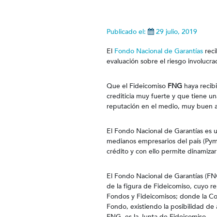
Publicado el:
29 julio, 2019
El
Fondo Nacional de Garantías
reci
evaluación sobre el riesgo involucrad
Que el Fideicomiso
FNG
haya recibi
crediticia muy fuerte y que tiene un
reputación en el medio, muy buen ac
El Fondo Nacional de Garantías es un
medianos empresarios del país (Pyme
crédito y con ello permite dinamiza
El Fondo Nacional de Garantías (FNG
de la figura de Fideicomiso, cuyo r
Fondos y Fideicomisos; donde la Cor
Fondo, existiendo la posibilidad de
FNG, es la Junta de Fideicomiso.