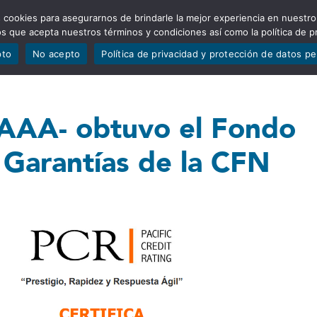
 cookies para asegurarnos de brindarle la mejor experiencia en nuestro
ADÍSTICAS
PORTAFOLIO
QUIÉNES SOMOS
TRANSPARE
mos que acepta nuestros términos y condiciones así como la política de p
pto
No acepto
Política de privacidad y protección de datos p
n AAA- obtuvo el Fondo
 Garantías de la CFN