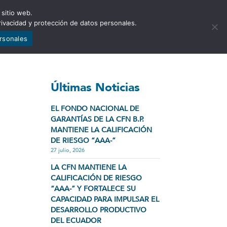
 sitio web.
NCIA
NOTICIAS
CONTÁCTENOS
rivacidad y protección de datos personales.
ersonales
Últimas Noticias
EL FONDO NACIONAL DE
GARANTÍAS DE LA CFN B.P.
MANTIENE LA CALIFICACIÓN
DE RIESGO “AAA-”
27 julio, 2026
LA CFN MANTIENE LA
CALIFICACIÓN DE RIESGO
“AAA-” Y FORTALECE SU
CAPACIDAD PARA IMPULSAR EL
DESARROLLO PRODUCTIVO
DEL ECUADOR