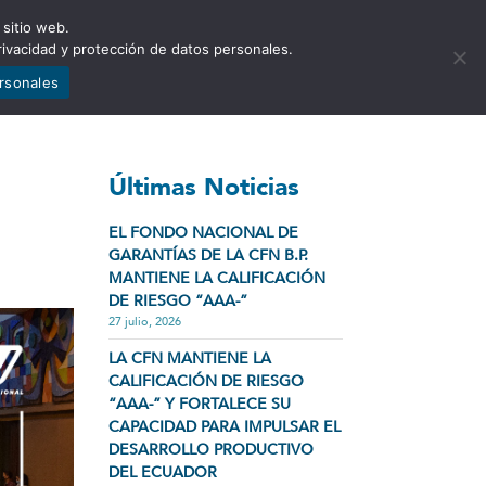
 sitio web.
NCIA
NOTICIAS
CONTÁCTENOS
rivacidad y protección de datos personales.
ersonales
Últimas Noticias
EL FONDO NACIONAL DE
GARANTÍAS DE LA CFN B.P.
MANTIENE LA CALIFICACIÓN
DE RIESGO “AAA-”
27 julio, 2026
LA CFN MANTIENE LA
CALIFICACIÓN DE RIESGO
“AAA-” Y FORTALECE SU
CAPACIDAD PARA IMPULSAR EL
DESARROLLO PRODUCTIVO
DEL ECUADOR