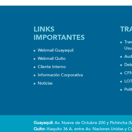
LINKS
TR
IMPORTANTES
Tra
Usu
Webmail Guayaquil
Aud
Webmail Quito
Del
Cliente Interno
CFN
Información Corporativa
LOT
Noticias
Polí
Guayaquil:
Av. Nueve de Octubre 200 y Pichincha (Ma
Quito:
Iñaquito 36 A, entre Av. Naciones Unidas y Co