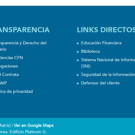
ANSPARENCIA
LINKS DIRECTO
nsparencia y Derecho del
Educación Financiera
ario
Biblioteca
iencias CFN
Sistema Nacional de Inform
egaciones
(SNI)
 Contrata
Seguridad de la Informació
AIP
Defensor del cliente
tica de privacidad
triz) |
Ver en Google Maps
rea. Edificio Platinum G.