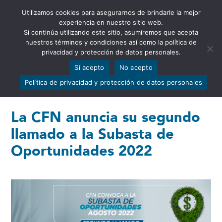
Utilizamos cookies para asegurarnos de brindarle la mejor
Abrir barra de herramientas
experiencia en nuestro sitio web.
Si continúa utilizando este sitio, asumiremos que acepta
nuestros términos y condiciones así como la política de
privacidad y protección de datos personales.
Sí acepto
No acepto
Política de privacidad y protección de datos personales
La CFN anuncia su segundo
llamado a la Subasta de
Oportunidades 2022