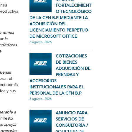
r su
FORTALECIMIENT
productiva
O TECNOLÓGICO
DE LA CFN B.P. MEDIANTE LA
ADQUISICIÓN DEL
LICENCIAMIENTO PERPETUO
pandemia
DE MICROSOFT OFFICE
r la
5 agosto, 2026
endedoras
e
COTIZACIONES
DE BIENES
ADQUISICIÓN DE
queñas
PRENDAS Y
eran el
ACCESORIOS
a economía
INSTITUCIONALES PARA EL
dos y sus
PERSONAL DE LA CFN B.P.
3 agosto, 2026
nerable a
ANUNCIO PARA
nifestó
SERVICIOS DE
s apoyar
CONSULTORÍA /
presarios
SOLICITUD DE