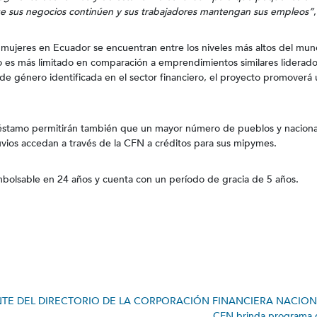
ue sus negocios continúen y sus trabajadores mantengan sus empleos”
mujeres en Ecuador se encuentran entre los niveles más altos del mun
o es más limitado en comparación a emprendimientos similares liderad
e género identificada en el sector financiero, el proyecto promoverá
réstamo permitirán también que un mayor número de pueblos y nacion
uvios accedan a través de la CFN a créditos para sus mipymes.
mbolsable en 24 años y cuenta con un período de gracia de 5 años.
TE DEL DIRECTORIO DE LA CORPORACIÓN FINANCIERA NACIO
CFN brinda programa d