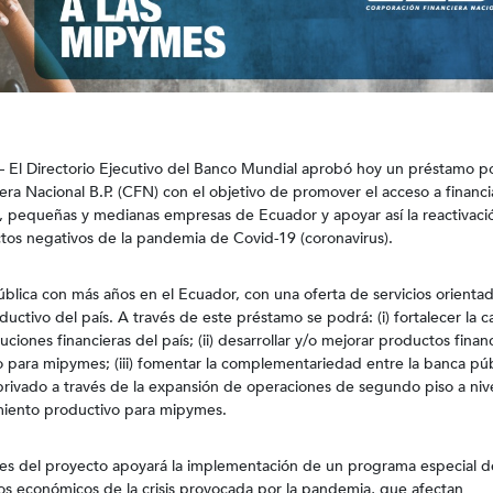
 El Directorio Ejecutivo del Banco Mundial aprobó hoy un préstamo 
iera Nacional B.P. (CFN) con el objetivo de promover el acceso a financ
o, pequeñas y medianas empresas de Ecuador y apoyar así la reactivaci
tos negativos de la pandemia de Covid-19 (coronavirus).
pública con más años en el Ecuador, con una oferta de servicios orienta
oductivo del país. A través de este préstamo se podrá: (i) fortalecer la 
tuciones financieras del país; (ii) desarrollar y/o mejorar productos finan
 para mipymes; (iii) fomentar la complementariedad entre la banca públ
 privado a través de la expansión de operaciones de segundo piso a nive
amiento productivo para mipymes.
s del proyecto apoyará la implementación de un programa especial d
tos económicos de la crisis provocada por la pandemia, que afectan