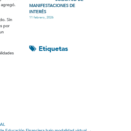
, agregó.
MANIFESTACIONES DE
INTERÉS
11 febrero, 2026
do. Sin
os por
 un
Etiquetas
alidades
NAL
e Educación Financiera bajo modalidad virtual
→