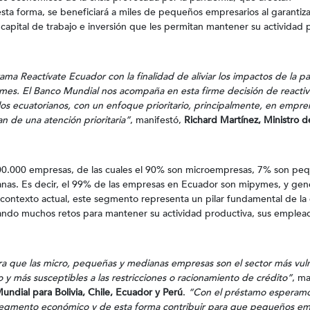
sta forma, se beneficiará a miles de pequeños empresarios al garantiza
 capital de trabajo e inversión que les permitan mantener su actividad 
ama Reactívate Ecuador con la finalidad de aliviar los impactos de la 
mes. El Banco Mundial nos acompaña en esta firme decisión de reactiva
os ecuatorianos, con un enfoque prioritario, principalmente, en empr
 de una atención prioritaria”
, manifestó,
Richard Martínez, Ministro d
00.000 empresas, de las cuales el 90% son microempresas, 7% son pe
as. Es decir, el 99% de las empresas en Ecuador son mipymes, y gen
 contexto actual, este segmento representa un pilar fundamental de l
tando muchos retos para mantener su actividad productiva, sus emplea
tra que las micro, pequeñas y medianas empresas son el sector más vul
o y más susceptibles a las restricciones o racionamiento de crédito”
, ma
undial para Bolivia, Chile, Ecuador y Perú
.
“Con el préstamo esperamo
 segmento económico y de esta forma contribuir para que pequeños em