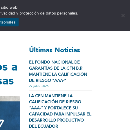
 sitio web.
NCIA
NOTICIAS
CONTÁCTENOS
rivacidad y protección de datos personales.
ersonales
Últimas Noticias
os a
EL FONDO NACIONAL DE
GARANTÍAS DE LA CFN B.P.
MANTIENE LA CALIFICACIÓN
sas
DE RIESGO “AAA-”
27 julio, 2026
LA CFN MANTIENE LA
CALIFICACIÓN DE RIESGO
“AAA-” Y FORTALECE SU
CAPACIDAD PARA IMPULSAR EL
DESARROLLO PRODUCTIVO
DEL ECUADOR